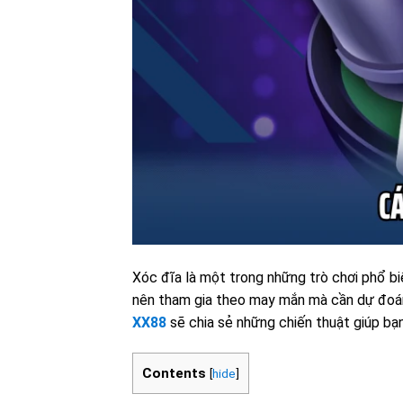
Xóc đĩa là một trong những trò chơi phổ bi
nên tham gia theo may mắn mà cần dự đo
XX88
sẽ chia sẻ những chiến thuật giúp bạ
Contents
[
hide
]