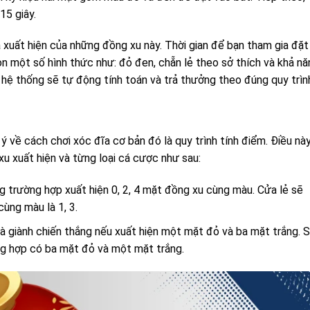
15 giây.
 xuất hiện của những đồng xu này. Thời gian để bạn tham gia đặt
n một số hình thức như: đỏ đen, chẵn lẻ theo sở thích và khả nă
c hệ thống sẽ tự động tính toán và trả thưởng theo đúng quy trìn
ý về cách chơi xóc đĩa cơ bản đó là quy trình tính điểm. Điều nà
u xuất hiện và từng loại cá cược như sau:
ng trường hợp xuất hiện 0, 2, 4 mặt đồng xu cùng màu. Cửa lẻ sẽ
cùng màu là 1, 3.
 và giành chiến thắng nếu xuất hiện một mặt đỏ và ba mặt trắng. 
ng hợp có ba mặt đỏ và một mặt trắng.