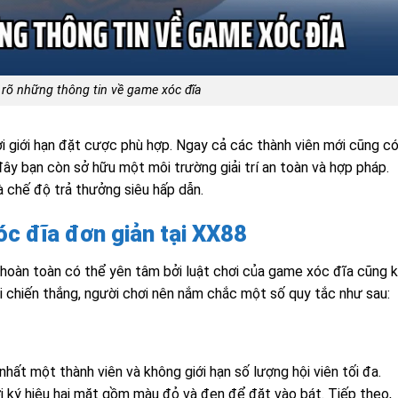
 rõ những thông tin về game xóc đĩa
ơi giới hạn đặt cược phù hợp. Ngay cả các thành viên mới cũng c
 đây bạn còn sở hữu một môi trường giải trí an toàn và hợp pháp.
 chế độ trả thưởng siêu hấp dẫn.
óc đĩa đơn giản tại XX88
 hoàn toàn có thể yên tâm bởi luật chơi của game xóc đĩa cũng 
ội chiến thắng, người chơi nên nắm chắc một số quy tắc như sau:
nhất một thành viên và không giới hạn số lượng hội viên tối đa.
i ký hiệu hai mặt gồm màu đỏ và đen để đặt vào bát. Tiếp theo,