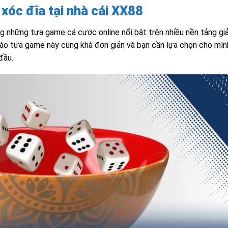
xóc đĩa tại nhà cái XX88
ng những tựa game cá cược online nổi bật trên nhiều nền tảng giả
a vào tựa game này cũng khá đơn giản và bạn cần lựa chọn cho mìn
đầu.