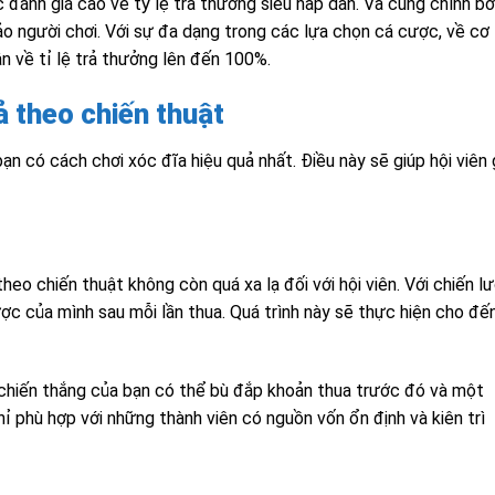
c đánh giá cao về tỷ lệ trả thưởng siêu hấp dẫn. Và cũng chính bởi
o người chơi. Với sự đa dạng trong các lựa chọn cá cược, về cơ
n về tỉ lệ trả thưởng lên đến 100%.
ả theo chiến thuật
n có cách chơi xóc đĩa hiệu quả nhất. Điều này sẽ giúp hội viên 
eo chiến thuật không còn quá xa lạ đối với hội viên. Với chiến l
c của mình sau mỗi lần thua. Quá trình này sẽ thực hiện cho đế
 chiến thắng của bạn có thể bù đắp khoản thua trước đó và một
 chỉ phù hợp với những thành viên có nguồn vốn ổn định và kiên trì