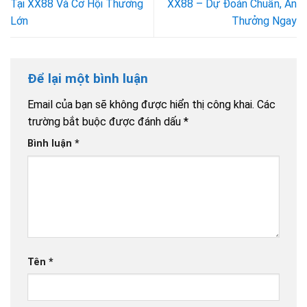
Tại XX88 Và Cơ Hội Thưởng
XX88 – Dự Đoán Chuẩn, Ăn
Lớn
Thưởng Ngay
Để lại một bình luận
Email của bạn sẽ không được hiển thị công khai.
Các
trường bắt buộc được đánh dấu
*
Bình luận
*
Tên
*