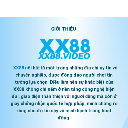
GIỚI THIỆU
XX88
nổi bật là một trong những địa chỉ uy tín và
chuyên nghiệp, được đông đảo người chơi tin
tưởng lựa chọn. Điều làm nên sự khác biệt của
XX88 không chỉ nằm ở nền tảng công nghệ hiện
đại, giao diện thân thiện với người dùng mà còn ở
giấy chứng nhận quốc tế hợp pháp
, minh chứng rõ
ràng cho độ tin cậy và minh bạch trong hoạt
động