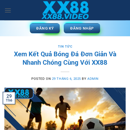
Skip
to
content
ĐĂNG KÝ
ĐĂNG NHẬP
TIN TỨC
Xem Kết Quả Bóng Đá Đơn Giản Và
Nhanh Chóng Cùng Với XX88
POSTED ON
29 THÁNG 6, 2025
BY
ADMIN
29
Th6