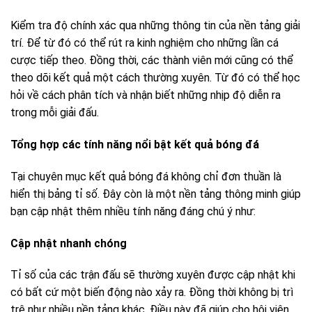
Kiểm tra độ chính xác qua những thông tin của nền tảng giải
trí. Để từ đó có thể rút ra kinh nghiệm cho những lần cá
cược tiếp theo. Đồng thời, các thành viên mới cũng có thể
theo dõi kết quả một cách thường xuyên. Từ đó có thể học
hỏi về cách phân tích và nhận biết những nhịp độ diễn ra
trong mỗi giải đấu.
Tổng hợp các tính năng nổi bật kết quả bóng đá
Tại chuyên mục kết quả bóng đá không chỉ đơn thuần là
hiển thị bảng tỉ số. Đây còn là một nền tảng thông minh giúp
bạn cập nhật thêm nhiều tính năng đáng chú ý như:
Cập nhật nhanh chóng
Tỉ số của các trận đấu sẽ thường xuyên được cập nhật khi
có bất cứ một biến động nào xảy ra. Đồng thời không bị trì
trệ như nhiều nền tảng khác. Điều này đã giúp cho hội viên