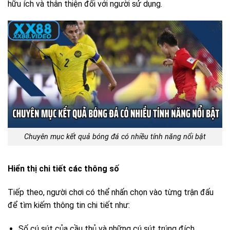
hữu ích và thân thiện đối với người sử dụng.
Chuyên mục kết quả bóng đá có nhiều tính năng nổi bật
Hiển thị chi tiết các thông số
Tiếp theo, người chơi có thể nhấn chọn vào từng trận đấu
để tìm kiếm thông tin chi tiết như:
Số cú sút của cầu thủ và những cú sút trúng đích.