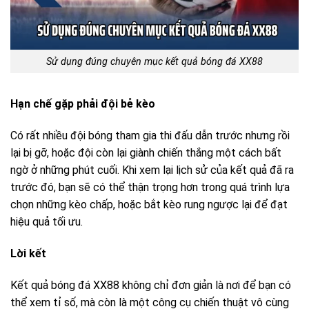
Sử dụng đúng chuyên mục kết quả bóng đá XX88
Hạn chế gặp phải đội bẻ kèo
Có rất nhiều đội bóng tham gia thi đấu dẫn trước nhưng rồi
lại bị gỡ, hoặc đội còn lại giành chiến thắng một cách bất
ngờ ở những phút cuối. Khi xem lại lịch sử của kết quả đã ra
trước đó, bạn sẽ có thể thận trọng hơn trong quá trình lựa
chọn những kèo chấp, hoặc bắt kèo rung ngược lại để đạt
hiệu quả tối ưu.
Lời kết
Kết quả bóng đá XX88 không chỉ đơn giản là nơi để bạn có
thể xem tỉ số, mà còn là một công cụ chiến thuật vô cùng