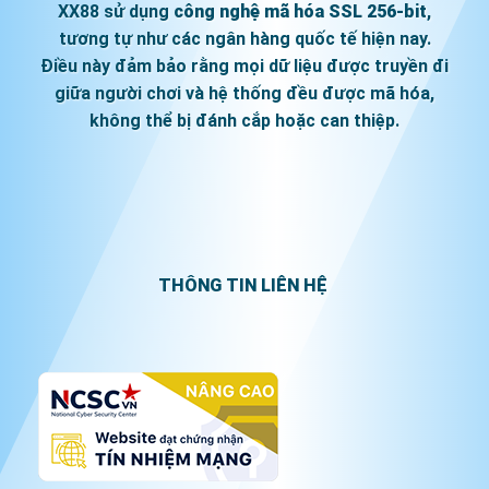
XX88 sử dụng
công nghệ mã hóa SSL 256-bit
,
tương tự như các ngân hàng quốc tế hiện nay.
Điều này đảm bảo rằng mọi dữ liệu được truyền đi
giữa người chơi và hệ thống đều được mã hóa,
không thể bị đánh cắp hoặc can thiệp.
THÔNG TIN LIÊN HỆ