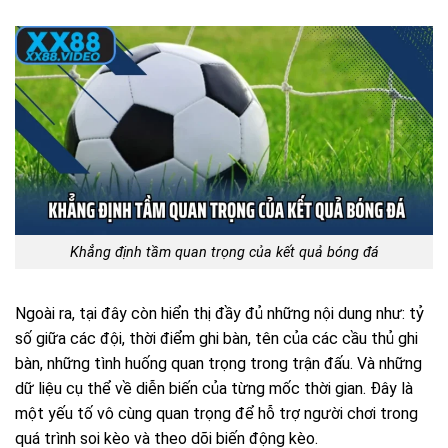
Khẳng định tầm quan trọng của kết quả bóng đá
Ngoài ra, tại đây còn hiển thị đầy đủ những nội dung như: tỷ
số giữa các đội, thời điểm ghi bàn, tên của các cầu thủ ghi
bàn, những tình huống quan trọng trong trận đấu. Và những
dữ liệu cụ thể về diễn biến của từng mốc thời gian. Đây là
một yếu tố vô cùng quan trọng để hỗ trợ người chơi trong
quá trình soi kèo và theo dõi biến động kèo.