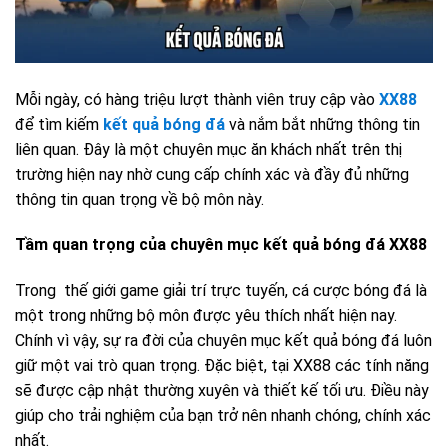
Mỗi ngày, có hàng triệu lượt thành viên truy cập vào
XX88
để tìm kiếm
kết quả bóng đá
và nắm bắt những thông tin
liên quan. Đây là một chuyên mục ăn khách nhất trên thị
trường hiện nay nhờ cung cấp chính xác và đầy đủ những
thông tin quan trọng về bộ môn này.
Tầm quan trọng của chuyên mục kết quả bóng đá XX88
Trong thế giới game giải trí trực tuyến, cá cược bóng đá là
một trong những bộ môn được yêu thích nhất hiện nay.
Chính vì vậy, sự ra đời của chuyên mục kết quả bóng đá luôn
giữ một vai trò quan trọng. Đặc biệt, tại XX88 các tính năng
sẽ được cập nhật thường xuyên và thiết kế tối ưu. Điều này
giúp cho trải nghiệm của bạn trở nên nhanh chóng, chính xác
nhất.