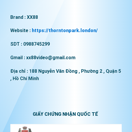
Brand : XX88
Website :
https://thorntonpark.london/
SDT : 0988745299
Gmail :
xx88video@gmail.com
Địa chỉ : 188 Nguyễn Văn Đồng , Phường 2 , Quận 5
, Hồ Chí Minh
GIẤY CHỨNG NHẬN QUỐC TẾ