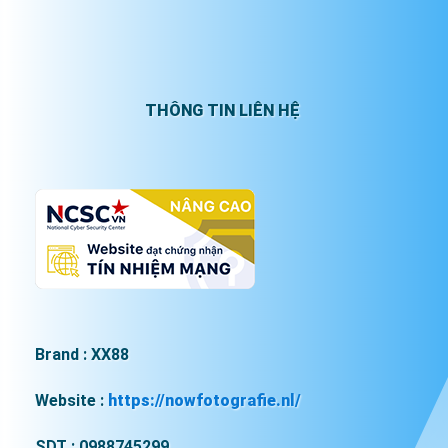
THÔNG TIN LIÊN HỆ
Brand : XX88
Website :
https://nowfotografie.nl/
SDT : 0988745299