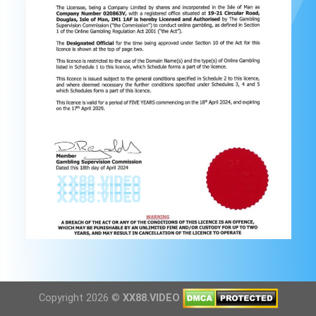
Copyright 2026 ©
XX88.VIDEO