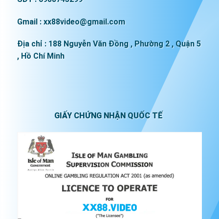
Gmail :
xx88video@gmail.com
Địa chỉ : 188 Nguyễn Văn Đồng , Phường 2 , Quận 5
, Hồ Chí Minh
GIẤY CHỨNG NHẬN QUỐC TẾ