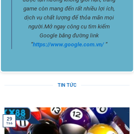
game còn mang đến rất nhiều lợi ích,
dịch vụ chất lượng để thỏa mãn mọi
người.Mở ngay công cụ tìm kiếm
Google bằng đường link
“
https://www.google.com.vn/
“
TIN TỨC
29
Th6