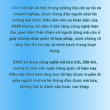
XX88
nổi bật là một trong những địa chỉ uy tín và
chuyên nghiệp, được đông đảo người chơi tin
tưởng lựa chọn. Điều làm nên sự khác biệt của
XX88 không chỉ nằm ở nền tảng công nghệ hiện
đại, giao diện thân thiện với người dùng mà còn ở
giấy chứng nhận quốc tế hợp pháp
, minh chứng rõ
ràng cho độ tin cậy và minh bạch trong hoạt
động
XX88 sử dụng
công nghệ mã hóa SSL 256-bit
,
tương tự như các ngân hàng quốc tế hiện nay.
Điều này đảm bảo rằng mọi dữ liệu được truyền đi
giữa người chơi và hệ thống đều được mã hóa,
không thể bị đánh cắp hoặc can thiệp.