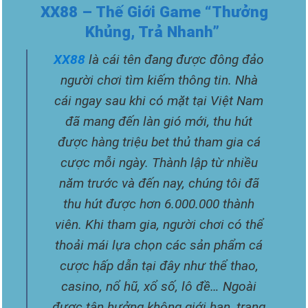
XX88 – Thế Giới Game “Thưởng
Khủng, Trả Nhanh”
XX88
là cái tên đang được đông đảo
người chơi tìm kiếm thông tin. Nhà
cái ngay sau khi có mặt tại Việt Nam
đã mang đến làn gió mới, thu hút
được hàng triệu bet thủ tham gia cá
cược mỗi ngày. Thành lập từ nhiều
năm trước và đến nay, chúng tôi đã
thu hút được hơn 6.000.000 thành
viên. Khi tham gia, người chơi có thể
thoải mái lựa chọn các sản phẩm cá
cược hấp dẫn tại đây như thể thao,
casino, nổ hũ, xổ số, lô đề… Ngoài
được tận hưởng không giới hạn, trang